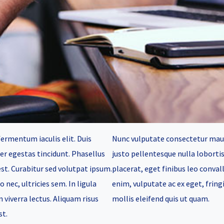
fermentum iaculis elit. Duis
Nunc vulputate consectetur mau
er egestas tincidunt. Phasellus
justo pellentesque nulla lobortis 
est. Curabitur sed volutpat ipsum.
placerat, eget finibus leo convall
 nec, ultricies sem. In ligula
enim, vulputate ac ex eget, fringi
n viverra lectus. Aliquam risus
mollis eleifend quis ut quam.
st.