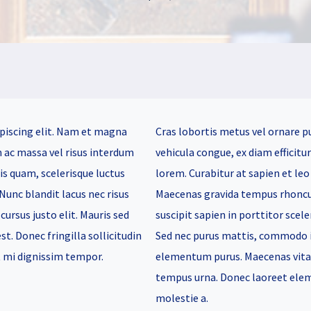
piscing elit. Nam et magna
Cras lobortis metus vel ornare p
m ac massa vel risus interdum
vehicula congue, ex diam efficitu
lis quam, scelerisque luctus
lorem. Curabitur at sapien et leo s
 Nunc blandit lacus nec risus
Maecenas gravida tempus rhoncus
cursus justo elit. Mauris sed
suscipit sapien in porttitor scele
t. Donec fringilla sollicitudin
Sed nec purus mattis, commodo i
t mi dignissim tempor.
elementum purus. Maecenas vitae 
tempus urna. Donec laoreet eleme
molestie a.