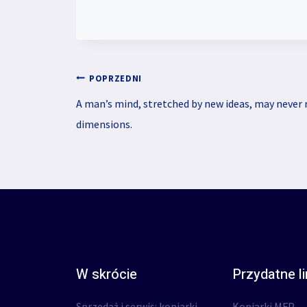
POPRZEDNI
A man’s mind, stretched by new ideas, may never r
dimensions.
W skrócie
Przydatne li
Sprzedaż i serwis: kopiarki,
Kopiarki MFP