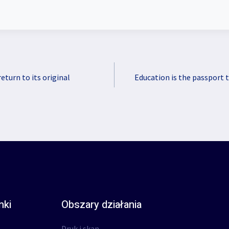
eturn to its original
Education is the passport 
nki
Obszary działania
Druk i skan