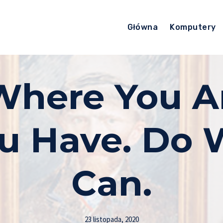
Główna
Komputery
Where You A
u Have. Do 
Can.
23 listopada, 2020