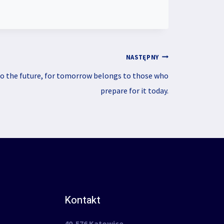
NASTĘPNY
to the future, for tomorrow belongs to those who
prepare for it today.
Kontakt
40-576 Katowice