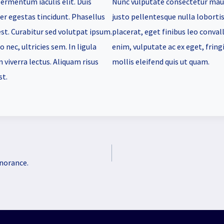
fermentum iaculis elit. Duis
Nunc vulputate consectetur mau
er egestas tincidunt. Phasellus
justo pellentesque nulla lobortis 
est. Curabitur sed volutpat ipsum.
placerat, eget finibus leo convall
 nec, ultricies sem. In ligula
enim, vulputate ac ex eget, fringi
n viverra lectus. Aliquam risus
mollis eleifend quis ut quam.
st.
gnorance.