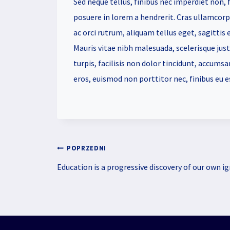
Sed neque tellus, finibus nec imperdiet non, 
posuere in lorem a hendrerit. Cras ullamcorp
ac orci rutrum, aliquam tellus eget, sagittis 
Mauris vitae nibh malesuada, scelerisque justo
turpis, facilisis non dolor tincidunt, accumsa
eros, euismod non porttitor nec, finibus eu e
POPRZEDNI
Education is a progressive discovery of our own i