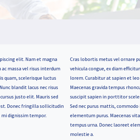
piscing elit. Nam et magna
Cras lobortis metus vel ornare p
m ac massa vel risus interdum
vehicula congue, ex diam efficitu
lis quam, scelerisque luctus
lorem. Curabitur at sapien et leo s
 Nunc blandit lacus nec risus
Maecenas gravida tempus rhoncus
cursus justo elit. Mauris sed
suscipit sapien in porttitor scele
t. Donec fringilla sollicitudin
Sed nec purus mattis, commodo i
t mi dignissim tempor.
elementum purus. Maecenas vitae 
tempus urna. Donec laoreet eleme
molestie a.