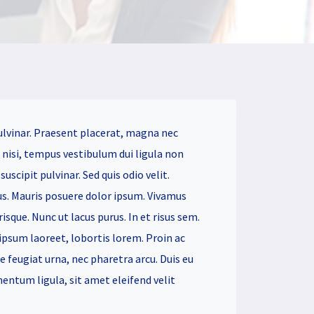
ulvinar. Praesent placerat, magna nec
r nisi, tempus vestibulum dui ligula non
uscipit pulvinar. Sed quis odio velit.
. Mauris posuere dolor ipsum. Vivamus
risque. Nunc ut lacus purus. In et risus sem.
psum laoreet, lobortis lorem. Proin ac
feugiat urna, nec pharetra arcu. Duis eu
ntum ligula, sit amet eleifend velit