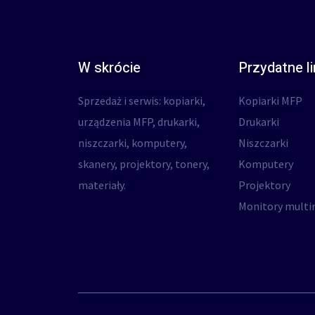
W skrócie
Przydatne li
Sprzedaż i serwis: kopiarki,
Kopiarki MFP
urządzenia MFP, drukarki,
Drukarki
niszczarki, komputery,
Niszczarki
skanery, projektory, tonery,
Komputery
materiały.
Projektory
Monitory multi